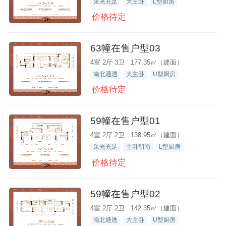
采光充足
大主卧
L型厨房
价格待定
63幢在售户型03
4室 2厅 3卫 177.35㎡（建面）
南北通透
大主卧
U型厨房
价格待定
59幢在售户型01
4室 2厅 2卫 138.95㎡（建面）
采光充足
主卧朝南
L型厨房
价格待定
59幢在售户型02
4室 2厅 2卫 142.35㎡（建面）
南北通透
大主卧
U型厨房