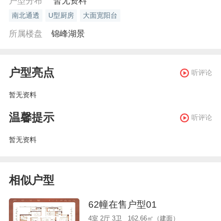
户型分布
暂无资料
南北通透
U型厨房
大面宽阳台
所属楼盘
锦峰湖景
户型亮点
听评论
暂无资料
温馨提示
听评论
暂无资料
相似户型
62幢在售户型01
4室 2厅 3卫 162.66㎡（建面）