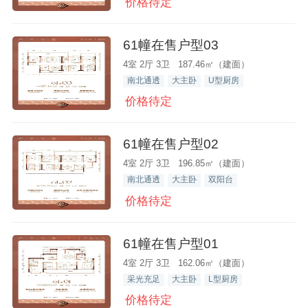
价格待定
61幢在售户型03
4室 2厅 3卫 187.46㎡（建面）
南北通透
大主卧
U型厨房
价格待定
61幢在售户型02
4室 2厅 3卫 196.85㎡（建面）
南北通透
大主卧
双阳台
价格待定
61幢在售户型01
4室 2厅 3卫 162.06㎡（建面）
采光充足
大主卧
L型厨房
价格待定