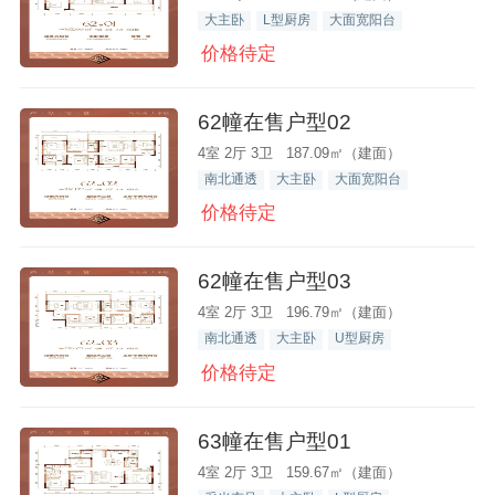
大主卧
L型厨房
大面宽阳台
价格待定
62幢在售户型02
4室 2厅 3卫 187.09㎡（建面）
南北通透
大主卧
大面宽阳台
价格待定
62幢在售户型03
4室 2厅 3卫 196.79㎡（建面）
南北通透
大主卧
U型厨房
价格待定
63幢在售户型01
4室 2厅 3卫 159.67㎡（建面）