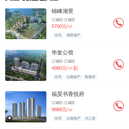
锦峰湖景
江城区-江城区
5700元/㎡
住宅
湖景地产
华发公馆
江城区-江城区
4980元/㎡起
住宅
公园地产
刚需房
福昊书香悦府
江城区-江城区
9888元/㎡
住宅
公园地产
大三居