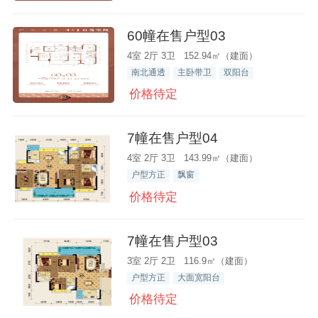
60幢在售户型03
4室 2厅 3卫 152.94㎡（建面）
南北通透
主卧带卫
双阳台
价格待定
7幢在售户型04
4室 2厅 3卫 143.99㎡（建面）
户型方正
飘窗
价格待定
7幢在售户型03
3室 2厅 2卫 116.9㎡（建面）
户型方正
大面宽阳台
价格待定