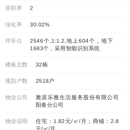
容积率
2
绿化率
30.02%
停车位
2546个,1:1.2,地上604个，地下
1683个，采用智能识别系统
楼栋总数
32栋
规划户数
2518户
物业公司
雅居乐雅生活服务股份有限公司
阳春分公司
物业说明
住宅：1.82元/㎡/月；商铺：2.8
元/㎡/月