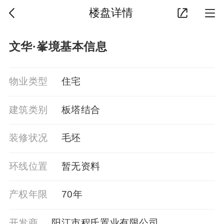
楼盘详情
文华·峯境基本信息
物业类型
住宅
建筑类别
板塔结合
装修状况
毛坯
环线位置
暂⽆资料
产权年限
70年
开发商
阳江市程氏置业有限公司