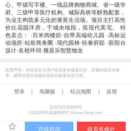
心、甲级写字楼、一线品牌购物商城、省一级学
府、三级甲等医疗机构、城际高铁等醇熟配套，
为业主构筑多元化的箐英生活场。项目主打高性
价比花园洋房，于城央地段，筑现代美宅。 特
色卖点： ·百米阔楼距·自带高端幼儿园 ·高标运
动场所·站前商务圈 ·现代园林·轻奢府邸 ·双阳台
设计·名校环伺·雅居乐智慧物业
免责声明：本站旨在为用户提供更多楼盘信息，所载内容仅供参
考，最终信息以售楼处或政府备案信息为准。
登录
电脑版
站点地图
反馈
京ICP证030609号
©️2019手机凤凰网房产 ihouse.ifeng.com
在线咨询
联系售楼处