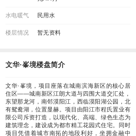
水电暖气
民用水
楼层情况
暂⽆资料
文华·峯境楼盘简介
文华·峯境，项目座落在城南滨海新区的核心居
住区——城南新区江朗大道与四围大道交汇处，
东望那龙河，南邻漠阳江，西临漠阳湖公园，北
有鸳鸯湖，位置显赫。项目由阳江市程氏置业有
限公司斥资打造，以现代化、高端、绿色生态为
建筑理念，建设成为都市精工花园式住宅。同时
项目凭借着城市南拓的地段利好，坐拥金融中