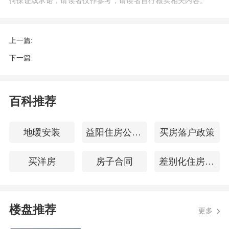
何保证或承诺，请读者仅作参考，请读者自行核实相关内容。
监测城市二手房成交量环比增长约4%。
若抛开春节假期的因素，2月7日至2月28
上一篇:
日，50个监测城市二手房日均成交较1月
下一篇:
日均水平增长约40%，较去年12月日均水
平增长约10%。
百科推荐
该机构指出，超过四成的城市2月成交量
环比增长。从需求结构来看，刚需是支撑
地暖安装
益阳住房公积金查询
买房落户政策
这轮升温的主力。
买洋房
房子合同
差别化住房信贷政策
交易量的回暖也带动价格止跌，贝壳研究
院指出，今年2月，50个监测城市二手房
价格指数与1月持平，结束去年8月以来连
楼盘推荐
更多
续环比下跌的走势。其中，4个一线城市