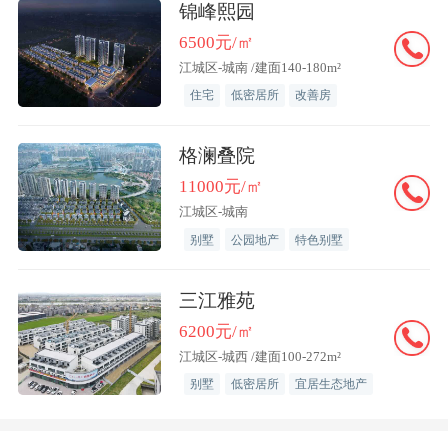
锦峰熙园
二手房价格全部保持上涨，宁波、杭州、
6500元/㎡
绍兴等城市止跌转涨。
江城区-城南 /建面140-180m²
住宅
低密居所
改善房
中指研究院发布的数据也显示，百城新房
和二手房环比价格均在2月由跌转涨，涨
格澜叠院
幅分别为0.03%和0.14%。其中，无论是新
11000元/㎡
房还是二手房，一线城市涨幅均为最高。
江城区-城南
别墅
公园地产
特色别墅
在这轮市场升温中，部分热点一二线城市
再度扮演了领跑者的角色。其中，长三角
三江雅苑
区域最早复苏，上海、南京等城市的成交
6200元/㎡
江城区-城西 /建面100-272m²
量在1月就出现明显升温。2月，广州、等
别墅
低密居所
宜居生态地产
城市交易回暖，带动大湾区楼市升温。北
京则一直保持着不错的看房和交易热度。