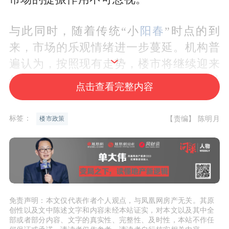
与此同时，随着传统“小
阳春
”时点的到
来，市场的乐观情绪进一步蔓延。机构普
遍认为，按照现有走势，楼市将继续迎来
修复，在多重因素影响下，市场将出现量
点击查看完整内容
升价稳的走势。
标签：
【责编】 陈明月
楼市政策
市场判断谨慎乐观
经过去年下半年的低位运行后，楼市在进
入2022年后出现一定的回暖，春节假期之
后，回暖局面进一步确立。
免责声明：本文仅代表作者个人观点，与凤凰网房产无关。其原
创性以及文中陈述文字和内容未经本站证实，对本文以及其中全
部或者部分内容、文字的真实性、完整性、及时性，本站不作任
根据贝壳研究院的统计，今年2月，50个