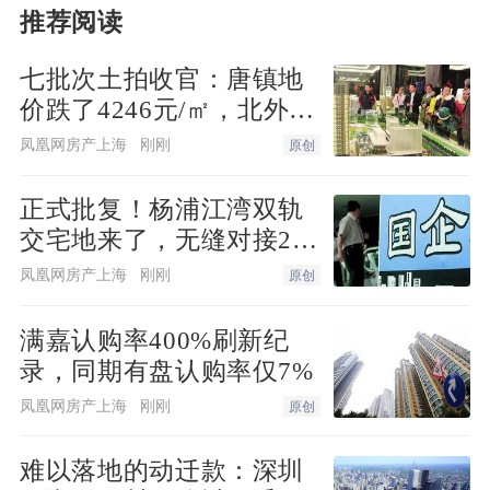
但东北地区的市场仍然相对低迷。
推荐阅读
七批次土拍收官：唐镇地
信贷政策的松动，被认为是刺激市场升温
价跌了4246元/㎡，北外滩
的主因。去年下半年的楼市降温，即主要
来了两位温州首富
凤凰网房产上海
刚刚
原创
源于信贷政策的收紧。从去年9月末开
始，监管部门连续释放纠偏信号，政策在
正式批复！杨浦江湾双轨
执行层面才逐渐改善。其中，信贷政策的
交宅地来了，无缝对接20
改善较为明显。
号线
凤凰网房产上海
刚刚
原创
据贝壳研究院监测，今年2月，103个城市
满嘉认购率400%刷新纪
主流首套、二套房贷利率平均环比下降9
录，同期有盘认购率仅7%
个基点，放款周期缩短12到38天不等。
凤凰网房产上海
刚刚
原创
来自地方政府的稳楼市政策，同样推动了
难以落地的动迁款：深圳